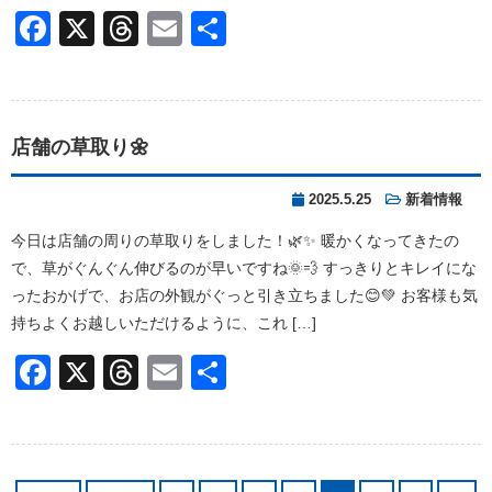
Facebook
X
Threads
Email
共
有
店舗の草取り🌼
2025.5.25
新着情報
今日は店舗の周りの草取りをしました！🌿✨ 暖かくなってきたの
で、草がぐんぐん伸びるのが早いですね🌞💨 すっきりとキレイにな
ったおかげで、お店の外観がぐっと引き立ちました😊💚 お客様も気
持ちよくお越しいただけるように、これ […]
Facebook
X
Threads
Email
共
有